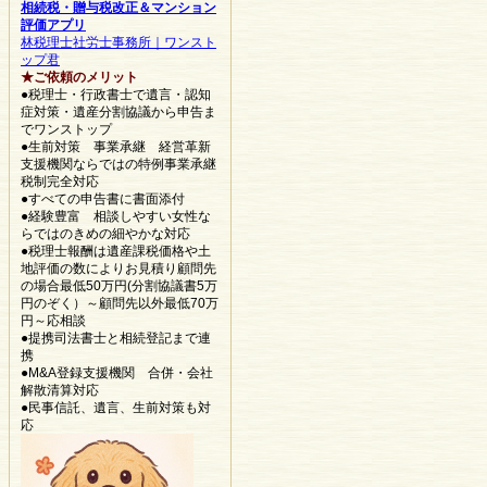
相続税・贈与税改正＆マンション
評価アプリ
林税理士社労士事務所｜ワンスト
ップ君
★ご依頼のメリット
●税理士・行政書士で遺言・認知
症対策・遺産分割協議から申告ま
でワンストップ
●生前対策 事業承継 経営革新
支援機関ならではの特例事業承継
税制完全対応
●すべての申告書に書面添付
●経験豊富 相談しやすい女性な
らではのきめの細やかな対応
●税理士報酬は遺産課税価格や土
地評価の数によりお見積り顧問先
の場合最低50万円(分割協議書5万
円のぞく）～顧問先以外最低70万
円～応相談
●提携司法書士と相続登記まで連
携
●M&A登録支援機関 合併・会社
解散清算対応
●民事信託、遺言、生前対策も対
応