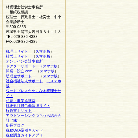
林税理士社労士事務所
相続税相談
税理士・行政書士・社労士・中小
企業診断士
〒300-0835
茨城県土浦市大岩田９３１－１３
TEL.029-886-4388
FAX.029-886-4389
税理士サイト
（
スマホ版
）
社労士サイト
（
スマホ版
）
オンライン会計事務所
ドクターサポート
（スマホ版
）
開業・設立.com
（
スマホ版
）
助成金サポート
（
スマホ版
）
社会福祉法人サポート
（スマホ
版
ワードプレスためになる税理士サ
イト
相続・事業承継室
非正規社員労働法律サイト
行政書士サイト
アウトソーシングつちうら総合会
計（株）
所長ブログ
税務Q&A逆引きガイド
税務調査ガイドアプリ