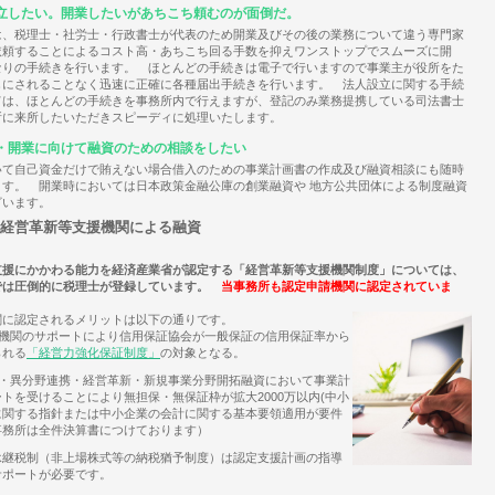
立したい。開業したいがあちこち頼むのが面倒だ。
は、税理士・社労士・行政書士が代表のため開業及びその後の業務について違う専門家
依頼することによるコスト高・あちこち回る手数を抑えワンストップでスムーズに開
なりの手続きを行います。 ほとんどの手続きは電子で行いますので事業主が役所をた
しにされることなく迅速に正確に各種届出手続きを行います。 法人設立に関する手続
ては、ほとんどの手続きを事務所内で行えますが、登記のみ業務提携している司法書士
所に来所したいただきスピーディに処理いたします。
・開業に向けて融資のための相談をしたい
いて自己資金だけで賄えない場合借入のための事業計画書の作成及び融資相談にも随時
ます。 開業時においては日本政策金融公庫の創業融資や 地方公共団体による制度融資
ざいます。
業経営革新等支援機関による融資
支援にかかわる能力を経済産業省が認定する「経営革新等支援機関制度」については、
では圧倒的に税理士が登録しています。
当事務所も認定申請機関に認定されていま
に認定されるメリットは以下の通りです。
援機関のサポートにより信用保証協会が一般保証の信用保証率から
られる
「経営力強化保証制度」
の対象となる。
業・異分野連携・経営革新・新規事業分野開拓融資において事業計
トを受けることにより無担保・無保証枠が拡大2000万以内(中小
に関する指針または中小企業の会計に関する基本要領適用が要件
事務所は全件決算書につけております）
承継税制（非上場株式等の納税猶予制度）は認定支援計画の指導
サポートが必要です。