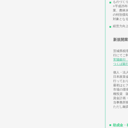
ものづく
○平成2
業、農林
の特別償
対象となる
経営力向
新規開
茨城県税
行にてご
常陽銀行
つくば銀
個人・法
日本政策
行ってお
最初はヒ
市場の環
種投資 
資金計画
当事務所
ただし融
助成金・