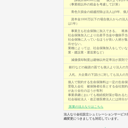
課税所得4500万超 個人より約26
（事業税以外の税金を考慮して計算）
青色欠損金の繰越控除は法人は9年、個人
資本金1000万以下の場合個人からの法
は1年）
事業主も社会保険に加入できる。 将来
社会保険加入により出産手当金や傷病手当
社会保険に入っているほうが良い人材が集
出せない。
業種によっては、社会保険加入をしていな
業・建設業・運送業など）
減価償却制度は建物以外定率法が原則で
銀行などの融資の面でも個人より法人の
入札、大企業の下請けに対しても法人の
個人で契約する生命保険料は一定の生命保
受取人会社 被保険者社長とする会社契約
があり会社のほうが有利
事業承継においても相続税対策が取れるた
社会福祉法人・改正後医療法人には持分が
医業の法人なりはこちら
法人なり会社設立シュミレーションサービス
織変更につきましても対応しています。