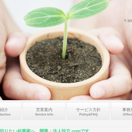
〒3
紹介
営業案内
サービス方針
事務
daction
Service Info
Policy&FAQ
Offic
切りたい起業家へ 開業・法人設立.comです。