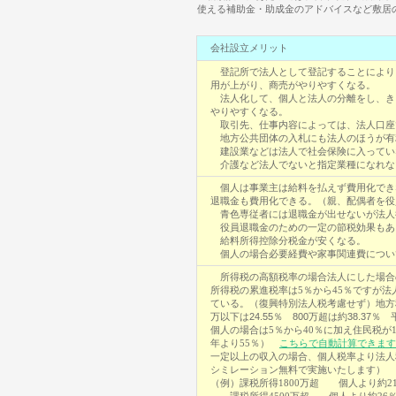
使える補助金・助成金のアドバイスなど敷居
会社設立メリット
登記所で法人として登記することにより
用が上がり、商売がやりやすくなる。
法人化して、個人と法人の分離をし、き
やりやすくなる。
取引先、仕事内容によっては、法人口座
地方公共団体の入札にも法人のほうが有
建設業などは法人で社会保険に入ってい
介護など法人でないと指定業種になれな
個人は事業主は給料を払えず費用化でき
退職金も費用化できる。（親、配偶者を役
青色専従者には退職金が出せないが法人
役員退職金のための一定の節税効果もあ
給料所得控除分税金が安くなる。
個人の場合必要経費や家事関連費につい
所得税の高額税率の場合法人にした場合
所得税の累進税率は5％から45％ですが法
ている。（復興特別法人税考慮せず）地方
万以下は24.55％ 800万超は約38.37％
平
個人の場合は5％から40％に加え住民税が
年より55％）
こちらで自動計算できます
一定以上の収入の場合、個人税率より法人
シミレーション無料で実施いたします）
（例）課税所得1800万超 個人より約2