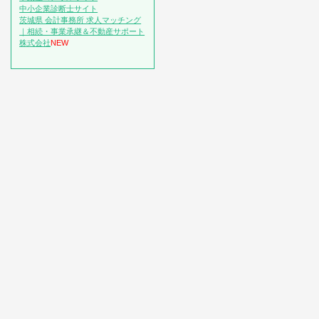
中小企業診断士サイト
茨城県 会計事務所 求人マッチング
｜相続・事業承継＆不動産サポート
株式会社
NEW