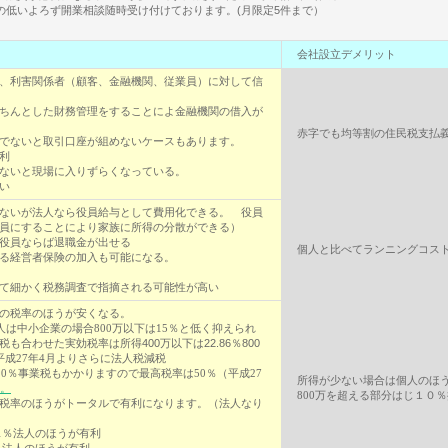
の低いよろず開業相談随時受け付けております。(月限定5件まで）
会社設立デメリット
、利害関係者（顧客、金融機関、従業員）に対して信
ちんとした財務管理をすることによ金融機関の借入が
赤字でも均等割の住民税支払
でないと取引口座が組めないケースもあります。
利
ないと現場に入りずらくなっている。
い
ないが法人なら役員給与として費用化できる。 役員
員にすることにより家族に所得の分散ができる）
役員ならば退職金が出せる
個人と比べてランニングコス
る経営者保険の加入も可能になる。
て細かく税務調査で指摘される可能性が高い
の税率のほうが安くなる。
人は中小企業の場合800万以下は15％と低く抑えられ
税も合わせた実効税率は
所得400万以下は22.86％800
成27年4月よりさらに法人税減税
10％事業税もかかりますので最高税率は50％（平成27
所得が少ない場合は個人のほ
。
800万を超える部分はじ１０
税率のほうがトータルで有利になります。（法人なり
1％法人のほうが有利