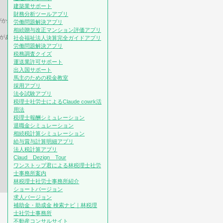
建築業サポート
財務分析ツールアプリ
がかかる。
労働問題解決アプリ
相続贈与改正マンション評価アプリ
除がある。税率も有利
社会福祉法人決算完全ガイドアプリ
労働問題解決アプリ
税務調査クイズ
運送業許可サポート
出入国サポート
馬主のための税金教室
採用アプリ
法令試験アプリ
税理士社労士によるClaude cowrk活
用法
税理士報酬シミュレーション
退職金シミュレーション
相続税計算シミュレーション
給与賞与計算明細アプリ
法人税計算アプリ
Claud Dezign Tour
ワンストップ君による林税理士社労
士事務所案内
林税理士社労士事務所紹介
ショートバージョン
求人バージョン
補助金・助成金 検索ナビ｜林税理
士社労士事務所
不動産コンサルサイト