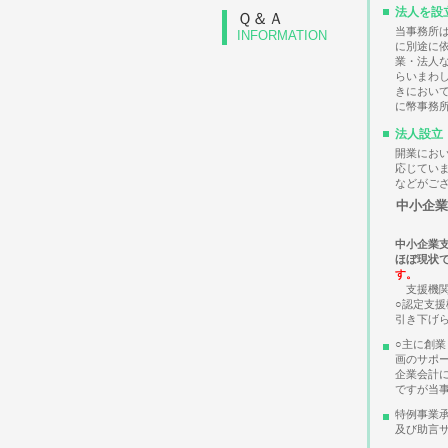
法人を設
Ｑ＆Ａ
当事務所
INFORMATION
に別途に
業・法人
らいまわ
きにおい
に幣事務
法人設立
開業にお
応じてい
などがご
中小企
中小企業
ほぼ現状
す。
支援機関
○認定支
引き下げ
○主に創
画のサポー
企業会計
ですが当
特例事業
及び助言