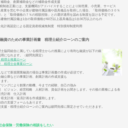
り補助金、創業補助金などの補助金作成支援
5年税制改正案には、支援機関がアドバイスすることにより卸売業、小売業、サービス
水産業を営む中小企業が建物付属設備や器具備品を取得した場合、「取得価格の３０％
却」と「取得価格の７％の税額控除」との選択適用を認める制度を設ける予定です。
建物付属設備は1台の取得価格が60万以上器具備品は1台30万以上のもの
上化計画認定による固定資産税減免制度 特別償却制度利用
業融資のための事業計画書 税理士紹介ローンのご案内
理士協同組合に属している税理士からの推薦により有利な融資が以下の銀
利用になれます。（顧問先限定）
 税理士推薦ローン
行 税理士会事業ローン
人などで新規開業融資の場合は事業計画書の作成が必須です。
金融公庫などの事業計画、創業計画の作成支援も
ります。
アリングにより創業の動機、今までの経験、自己の強み
境 ビジョン、経営戦略 人材計画、資金計画をお聞きします。その後の業種による各
販売計画 仕入計画
・収支計画・返済計画を作成援助します。
独自の支援フォームもあります。
資支援・税理士紹介ローンのご案内は顧問先様に限定させていただきます。
社会保険・労働保険の相談をしたい