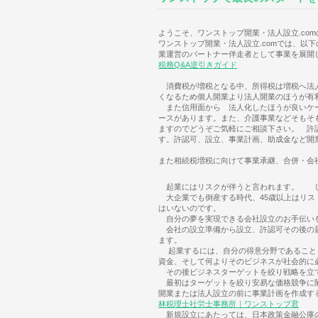
ようこそ、ワンストップ開業・法人設立.co
ワンストップ開業・法人設立.comでは、以
業運営のパートナー伴走者として事業を展
税務Q&A逆引きガイド
消費税が増税となる中、所得税は増税へ法人
くなるため個人開業より法人開業のほうが有
また信用面から 法人化したほうが良いケー
ースがあります。また、介護事業などそもそ
ますのでどうぞご気軽にご相談下さい。 許
す。許認可、設立、事業計画、助成金など開
また相続税増税に向けて事業承継、合併・会
起業にはリスクが伴うと言われます。 し
大企業でも倒産する時代、45歳以上はリス
はいないのです。
自分の夢を実現できる会社設立のお手伝い
会社の設立準備から設立、許認可その後の届
ます。
起業するには、自分の得意分野であること（
資金、そして何よりそのビジネスが社会的に
その後ビジネスターゲットを絞り戦略を立て
最初はターゲットを絞り安易な価格競争に
開業または法人設立の前に事業計画を作成す
林税理士社労士事務所｜ワンストップ君
新規設立にあたっては、日本政策金融公庫の