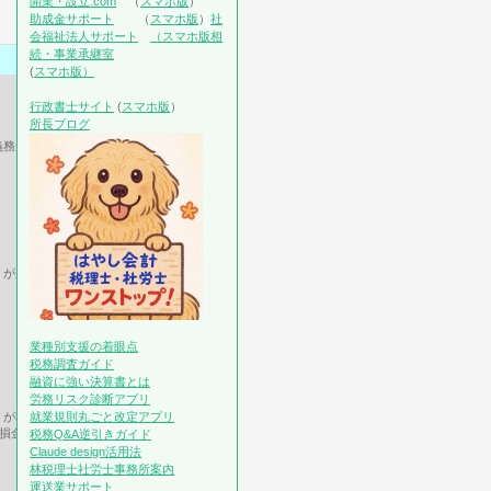
開業・設立.com
（
スマホ版
）
助成金サポート
（
スマホ版
）
社
会福祉法人サポート
（スマホ版
相
続・事業承継室
(
スマホ版）
行政書士サイト
(
スマホ版
）
所長ブログ
義務がある。
トがかかる。（登記費用、会計費用）
業種別支援の着眼点
税務調査ガイド
融資に強い決算書とは
労務リスク診断アプリ
就業規則丸ごと改定アプリ
うが税率負担が低い場合がある交際費
％損金不算入（中小企業）
税務Q&A逆引きガイド
Claude design活用法
林税理士社労士事務所案内
運送業サポート