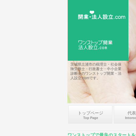
茨城県土浦市の税理士・社会保
険労務士・行政書士・中小企業
診断士のワンストップ開業・法
人設立.comです。
トップページ
代表
Top Page
Intoro
ワンストップで最良のスタートを