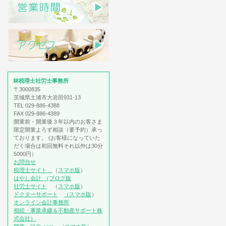
林税理士社労士事務所
〒3000835
茨城県土浦市大岩田931-13
TEL 029-886-4388
FAX 029-886-4389
開業前・開業後３年以内のお客さま
限定開業よろず相談（要予約）承っ
ております。 (お客様になっていた
だく場合は初回無料それ以外は30分
5000円）
お問合せ
税理士サイト
（
スマホ版
）
はやし会計 (ブログ版
社労士サイト
（
スマホ版
）
ドクターサポート
（スマホ版
）
オンライン会計事務所
相続・事業承継＆不動産サポート株
式会社）