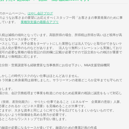
mのホームページへ。
はやし会計ブログ
下のようなお客さまの要望にお応えすべくスタッフ一同「お客さまの事業発展のために事
開しています。
業種別支援の着眼点アプリ
税は減税の傾向となっています。高額所得の場合、所得税は所得が高いほど税率が高
利となるケースが多いです。
スとしては、大手企業をターゲットにした業態などは法人でないと取引ができないケ
も法人化が要件のものなどがあります。 法人なり無料シミレーションも実施しており
認可の必要な業種の場合登記の目的欄に記載が必要ですので設立前からの検討が重要で
業前より御相談に応じます。
社分割・営業譲渡等も経験豊富な当事務所にお任せ下さい。M&A支援登録機関
かしこの時代リスクのない仕事はほとんどありません。
トラ対象と終身雇用は崩壊しました。サラリーマンの老後どころか定年までも守られて
をします。
け出、会計労務処理まで事業を軌道にのせるため起業家の相談に誠意をもって対応し
技術、差別化能力）、やりたい仕事であること（エネルギー 企業家の意欲）人脈、
必要とされるか（ビジネス需要）を見極めることが大事です。
ますが、大きな資本と同じように何でも手を広げてもうまくいかないものです。
陥らないよう付加価値を高める努力が必要です。
るところからワンストップでお手伝い致します。
融資が必要になるケースが多いです。融資のための事業計画の作成