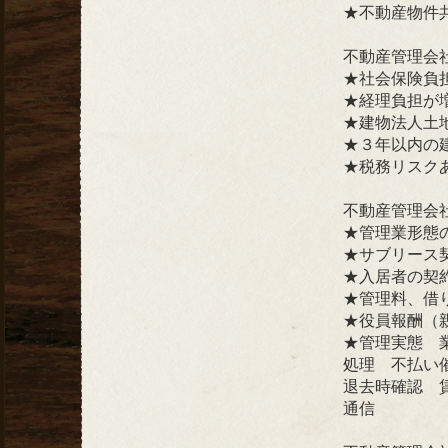
★不動産物件
不動産管理会
★社会保険負
★経理負担が
★建物法人土
★３年以内の
★税務リスク
不動産管理会
★管理業形態
★サブリース
★入居者の契
★管理料、借
★役員報酬（
★管理実態 
処理 不払い
退去時確認 
通信