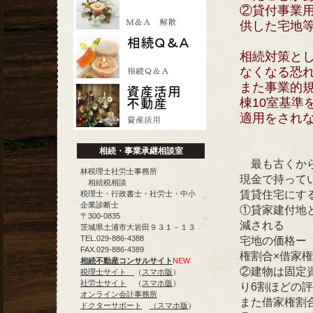
②貸付事業
供した宅地
相続対策と
なくなる恐
また事業的
棟10室基準
適用をされ
相続・事業承継相談室
最も古くから
林税理士社労士事務所
現金で持ってい
相続税相談
賃貸住宅にす
税理士・行政書士・社労士・中小
企業診断士
①貸家建付地と
〒300-0835
減される
茨城県土浦市大岩田９３１－１３
TEL.029-886-4388
宅地の価格ー
FAX.029-886-4389
権割合×借家
相続不動産コンサルサイト
NEW
②建物は固定
税理士サイト
（
スマホ版
）
社労士サイト
（
スマホ版
）
り6割ほどの
オンライン会計事務所
また借家権割
ドクターサポート
（スマホ版
）