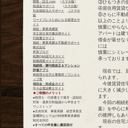
③ひもつきの
開業・設立.com
（
スマホ版
）
助成金サポート
（
スマホ版
）
④居住用賃貸
社会福祉法人サポート
（スマホ
⑤さらに不動
版
ワードプレスためになる税理士サ
以上のことよ
イト
慎重にやらな
相続・事業承継室
アパートは建
非正規社員労働法律サイト
行政書士サイト
借金が返せな
相続・事業承継＆不動産サポート
には
株式会社
慎重にシミレ
所長ブログ
税務Q&A逆引きガイド
承っておりま
税務調査ガイドアプリ
相続税・贈与税改正＆マンション
評価アプリ
現在では、居
林税理士社労士事務所｜ワンスト
られます。
ップ君
今後賃貸住宅
補助金・助成金ガイド
中小企業診断士サイト
に大きく減少
★ご依頼のメリット
ます。
●税理士・行政書士で遺言・認知症
今回の相続税
対策・遺産分割協議から申告まで
ワンストップ
葉）を中心に
●生前対策 事業承継 経営革新支
の後押しもあ
援機関ならではの特例事業承継税
制完全対応
現在の住宅ス
●
すべての申告書に書面添付
す。