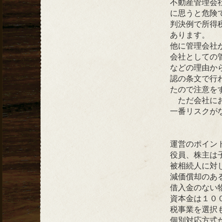
不動産管理会
に思うと危険
判決例で所得
あります。
他に管理会社
会社としての
などの理由か
認の条文で行
たので注意を
ただ会社にお
一番リスクが
運営のポイン
役員、株主は
被相続人に対
減価償却のあ
借入金のない
資本金は１０
税事業を選択
個別対応方式