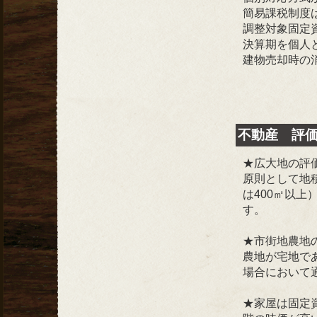
簡易課税制度
調整対象固定
決算期を個人
建物売却時の
不動産 評
★広大地の評
原則として地積
は400㎡以
す。
★市街地農地
農地が宅地で
場合において
★家屋は固定