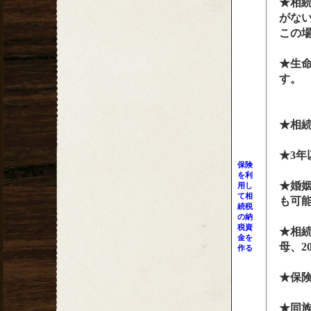
★相
がな
この
★生命
す。
★相
★3
保険
を利
★婚
用し
て相
も可能
続税
の納
税資
★相続
金を
母、
作る
★保
★同