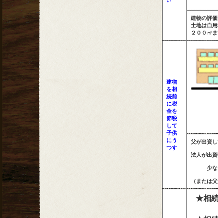
い
建物の評価
土地は自用
２００㎡ま
建物
を相
続前
に税
金を
節税
して
子供
にう
父が出資し
つす
法人が出資
少ない評
（または父
★相