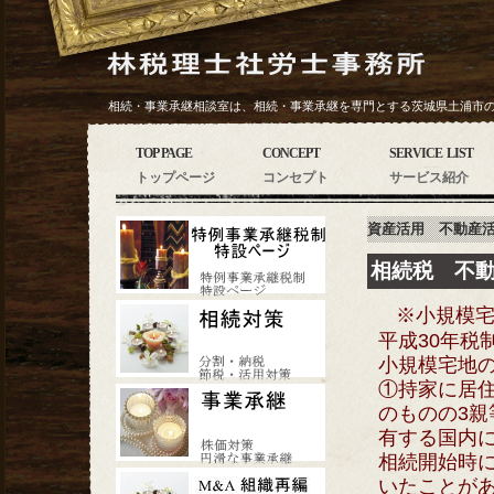
相続・事業承継相談室は、相続・事業承継を専門とする茨城県土浦市
TOP PAGE
CONCEPT
SERVICE LIST
トップページ
コンセプト
サービス紹介
資産活用 不動産
相続税 不
※小規模
平成30年税
小規模宅地
①持家に居
のものの3
有する国内
相続開始時
いたことが