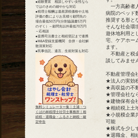
●経験豊富 相談しやすい女性なら
一方高齢者人
ではのきめの細やかな対応
●税理士報酬は遺産課税価格や土地
病院のベッド
評価の数によりお見積り顧問先の
推奨する形と
場合最低50万円(分割協議書5万円
そんな社会環
のぞく）～顧問先以外最低70万円
～応相談
遊休地利用と
●提携司法書士と相続登記まで連携
宅、ケアホー
●M&A登録支援機関 合併・会社解
散清算対応
ます。
●民事信託、遺言、生前対策も対応
不動産と税金
談してみませ
不動産管理会
★法人の実効
★高収益の不
★管理会社な
★建物保有会
無料シミュレーター集｜土浦・つ
★相続税上土
くばの林税理士社労士事務所｜相
★小規模企業
続税・退職金・ふるさと納税・確
可能
定申告
★株式を少し
★退職金、相