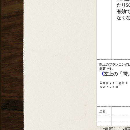
たり5
有効
なく
以上のプランニング
必要です。
《
左上の「問
Ｃｏｐｙｒｉｇｈｔ
ｓｅｒｖｅｄ
戻る
ご気軽にご相