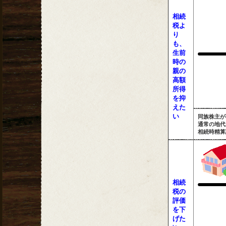
相続
税よ
り
も、
生前
時の
親の
高額
所得
を抑
えた
い
同族株主が
通常の地代
相続時精算
相続
税の
評価
を下
げた