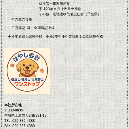
林社労士事務所所長
平成23年８月行政書士登録
その他 宅地建物取引主任者（千葉県）
その他の資格
・日商簿記1級・全商簿記上級
・令４年通関士試験合格 令和7年中小企業診断士二次試験合格）
本社所在地
〒300-0835
茨城県土浦市大岩田931-13
TEL.
029-886-4388
FAX. 029-886-4389