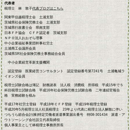
代表者
税理士 林 敦子
代表ブログはこちら
関東甲信越税理士会 土浦支部
茨城県社会保険労務士会 土浦支部
茨城県行政書士会 県南支部
日本ＦＰ協会 ＣＦＰ認定者 茨城支部
ＮＰＯ法人おおぞら理事
中小企業福祉事業団幹事社労士
土浦商工会議所会員
茨城県SR社会保険労務士事務組合会員
中小企業経営革新支援機関
認定登録 医業経営コンサルタント 認定登録番号第7241号 土浦亀城ラ
イオンズ会員
税理士試験合格は簿記 財務諸表 法人税 消費税 所得税 平成15年で５
科目税理士試験合格 平成16年社会保険労務士試験合格 二年連続官報合
格 実務経験を積み
平成17年社労士登録 平成18年ＣＦＰ登録 平成19年税理士登録
平成20年5月税理士法人社員税理士 23年より代表に税理士法人解散に伴い
つちうら総合会計(株)特定労働者派遣事業届出番号 特08-301434 派遣・ア
ウトソーシング会社設立代表取締役
個人事業主として林税理士事務所所長