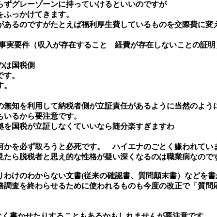
らずグレーゾーンに持っていけるといいのですが
をふっかけてきます。
あるのですがたとえば福利厚生費しているものを交際費に変
税事実要件（収入が存在すること 経費が存在しないことの証
のは国税側
です。
す。
無知を利用して納税者側が立証責任があるように当然のよう
もいるから要注意です。
拠を国税が立証しなくていいなら随分楽すぎますわ
何かを必ず取ろうと必死です。 ハイエナのごとく嫌われてい
見たら脱税者と思え的な性格が疑い深くなるのは職業病なの
わけのわからない文書(従来の確認書、質問顛末書）などを書
務調査を終わらせるために使われるものも今度の改正で「質問
。
なく書かせたりすることもあるかもしれませんが要注意です。