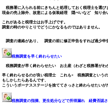
税務署に入られる前にきちんと処理しておく税理士を選びま
現金の売上除外、故意による仮装経理 隠ぺいなど 知り合
これがあると税理士はお手上げです。
調査の時のやりとりでどうにかなるものではありません。
調査の連絡があり、 調査の前に修正申告をすれば過少申告
税務調査を早く終わらせたい
税務調査が早く終わらせたい お土産（わざと税務署がわ
早く終わらせるのが良い税理士 これも× 税務調査という
もしかしたらあるんです、
こういうボーナスステージを捨ててさっさと終わらせたいが
税務調査の指摘、更生処分などで所得漏れ 経費否認さ