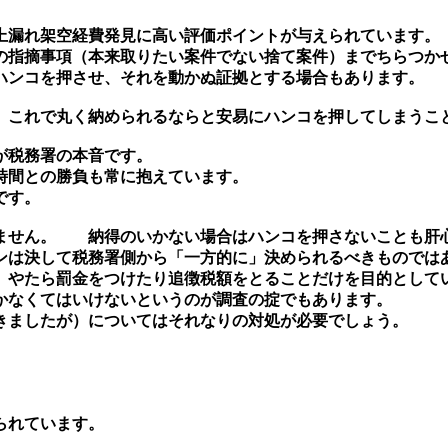
漏れ架空経費発見に高い評価ポイントが与えられています。
指摘事項（本来取りたい案件でない捨て案件）までちらつか
ハンコを押させ、それを動かぬ証拠とする場合もあります。
これで丸く納められるならと安易にハンコを押してしまうこ
が税務署の本音です。
時間との勝負も常に抱えています。
です。
ません。 納得のいかない場合はハンコを押さないことも肝
は決して税務署側から「一方的に」決められるべきものでは
やたら罰金をつけたり追徴税額をとることだけを目的として
かなくてはいけないというのが調査の掟でもあります。
きましたが）についてはそれなりの対処が必要でしょう。
られています。