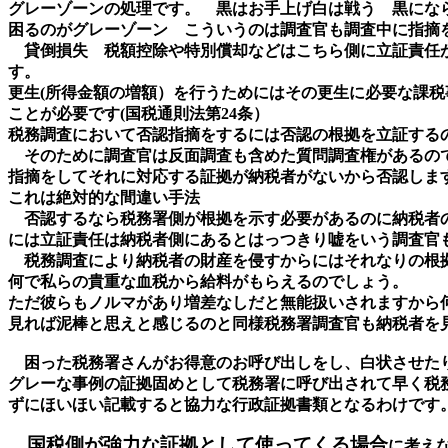
グレーゾーンの処理です。 黒はお手上げ白は戦う 黒にな
困るのがグレーゾーン こういうのは調査官も調査中に指摘
貸倒損失 税額控除や特別償却などはこちら側に立証責任が
す。
更生(所得金額の増額）を行うためにはその更生に必要な課
ことが必要です(国税通則法第24条）
税務調査において否認指摘をするには否認の根拠を立証する
そのために調査官は反面調査も含めた質問調査権があるの
指摘をしてそれに対応する証拠が納税者がないから否認しま
これは絶対的な間違い手法
否認するなら税務署側が根拠を示す必要があるのに納税者の
には立証責任は納税者側にあるとはっつきり嘘をいう調査官
税務調査により納税者の財産を侵すからにはそれなりの根
何で私らの貴重な血税から給料がもらえるのでしょう。
ただ彼らもノルマがあり増差なしだと無能扱いされますから
見れば泥棒と思えと感じるのと同様税務署調査官も納税者を
困った税務署さんがお得意のお呼び出しをし、白状させたり
グレーな事例の証拠固めとして税務署に呼び出されて早く税
ずにほいほい記載すると協力な行政証拠書類となるわけです
国税側が強力な証拠として使ってくる場合
に考え