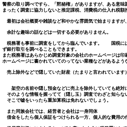
警察の取り調べですら、「黙秘権」がありますが、ある意味
まったく調査に協力しないと推定課税、消費税の仕入れ税額
最初は会社概要や雑談など和やかな雰囲気で始まりますが、
余計な趣味の話などは一切する必要がありません。
税務署も事前に調査をしてから臨んでいます。 国税には
ず銀行取引を調べることもできます。
また税務署はあらかじめ調査対象の会社のホームページは印
ホームページに書かれていてのってない業種などがあるよう
売上除外などで隠していた財産（たまりと言われています）
架空の名前や隠し預金などに売上を除外していても絶対に
そのような情報を握ってて（隠し玉）調査でわざと知らな
そこで嘘をいったら重加算税は免れないでしょう。
また同族会社では、経営者と会社は一身同体
借金をしたら個人保証をつけられる一方、個人的な費用の