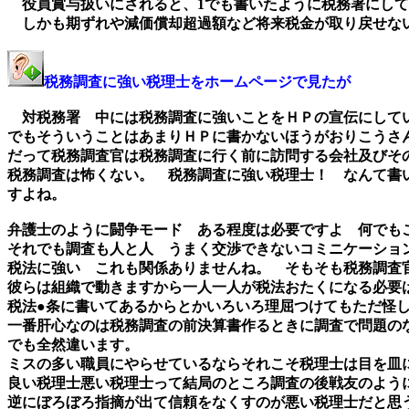
役員賞与扱いにされると、1でも書いたように税務署にして
しかも期ずれや減価償却超過額など将来税金が取り戻せな
税務調査に強い税理士をホームページで見たが
対税務署 中には税務調査に強いことをＨＰの宣伝にして
でもそういうことはあまりＨＰに書かないほうがおりこうさ
だって税務調査官は税務調査に行く前に訪問する会社及びそ
税務調査は怖くない。 税務調査に強い税理士！ なんて書
すよね。
弁護士のように闘争モード ある程度は必要ですよ 何でも
それでも調査も人と人 うまく交渉できないコミニケーショ
税法に強い これも関係ありませんね。 そもそも税務調
彼らは組織で動きますから一人一人が税法おたくになる必要
税法●条に書いてあるからとかいろいろ理屈つけてもただ怪
一番肝心なのは税務調査の前決算書作るときに調査で問題の
でも全然違います。
ミスの多い職員にやらせているならそれこそ税理士は目を皿
良い税理士悪い税理士って結局のところ調査の後戦友のよう
逆にぼろぼろ指摘が出て信頼をなくすのが悪い税理士だと思