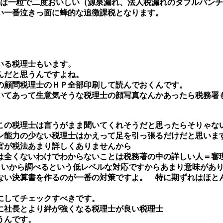
は一粒で二度おいしい（源泉漏れ、法人税漏れのダブルパンチ
い一番泣きっ面に蜂的な追徴課税となります。
いる税理士もいます。
んだと思うんですよね。
の顧問税理士のＨＰ全部印刷して読んでおくんです。
いてあって生意気そうな税理士の顔写真なんかあったら税務署
この税理士は言うがまま聞いてくれそうだと思ったらそりゃな
ン能力の少ない税理士はかえって足を引っ張るだけだと思いま
査官が税法あまり詳しくありませんから
は全くないわけでわからないことは税務著の中の詳しい人＝審
しいから調べるという低レベルな対応ですからあまり意味があ
ない決算書を作るのが一番の対策ですよ。 特に期ずれはほと
にしてチェックすべきです。
に社長とより絆が強くなる税理士が良い税理士
うんです。