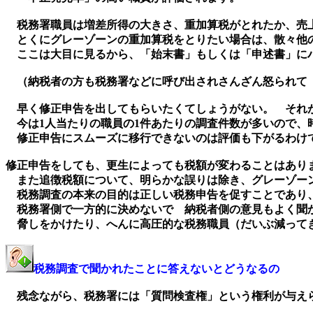
税務署職員は増差所得の大きさ、重加算税がとれたか、売上
とくにグレーゾーンの重加算税をとりたい場合は、散々他の
ここは大目に見るから、「始末書」もしくは「申述書」に
（納税者の方も税務署などに呼び出されさんざん怒られて 
早く修正申告を出してもらいたくてしょうがない。 それ
今は1人当たりの職員の1件あたりの調査件数が多いので、
修正申告にスムーズに移行できないのは評価も下がるわけ
修正申告をしても、更生によっても税額が変わることはあり
また追徴税額について、明らかな誤りは除き、グレーゾーン
税務調査の本来の目的は正しい税務申告を促すことであり、
税務署側で一方的に決めないで 納税者側の意見もよく聞
脅しをかけたり、へんに高圧的な税務職員（だいぶ減って
税務調査で聞かれたことに答えないとどうなるの
残念ながら、税務署には「質問検査権」という権利が与え