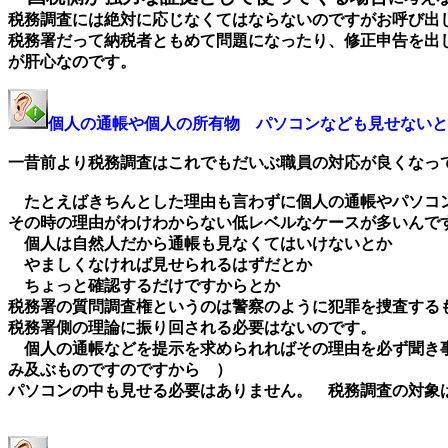
税務調査には絶対に応じなくてはならないのですがお呼び出
税務署だって納税者ともめて問題になったり、修正申告を出
が肝心なのです。
個人の通帳や個人の所有物 パソコンなども見せないと
一昔前より税務調査はこれでもだいぶ職員の対応が良くなっ
たとえばきちんとした理由も言わずに個人の通帳やパソコ
その時の理由がわけわからない低レベルなケースが多いんで
個人は自然人だから通帳も見なくてはいけないとか
やましくなければ見せられるはずだとか
ちょっと確認するだけですからとか
税務署の質問調査権というのは警察のように犯罪を捜査する
税務署側の理論に振り回される必要はないのです。
個人の通帳などを提示を求められればその理由を必ず聞き事
み及ぶものですのですから ）
パソコンの中も見せる必要はありません。 税務調査の対象