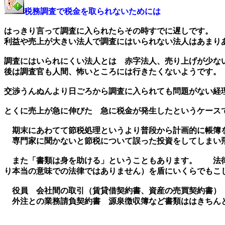
税務調査で税金を取られないためには
はっきり言って調査に入られたらその時すでに遅しです。
利益や売上が大きい法人で調査にはいられない法人はあまり
調査にはいられにくい法人とは 赤字法人、売り上げが少な
後は調査官も人間、怖いところには行きたくないようです。
交渉うんぬんより日ごろから調査に入られても問題がない経
とくに売上が急に伸びた 急に税金が発生したというケース
期末にあわてて節税処理というより普段から計画的に帳簿を
専門家に聞かないと節税について誤った投資をしてしまい
また「書類は身を助ける」ということもあります。 法律
り本当の意味での法律ではありません）を盾にいくらでもこ
役員 会社間の取引（賃貸借契約書、資産の売買契約書） 
外注との業務請負契約書 源泉徴収簿など書類ははきちん