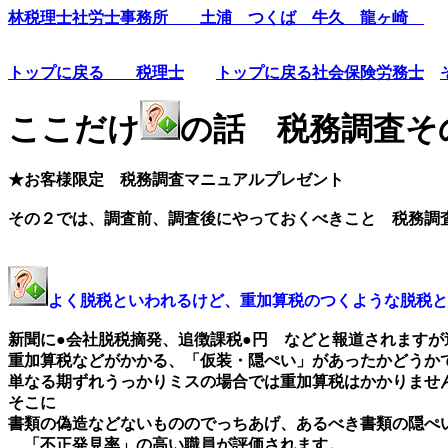
林税理士社労士事務所 土浦 つくば 牛久 龍ヶ崎
トップに戻る 税理士
トップに戻る社会保険労務士
ここだけ
の話 税務調査
★お客様限定 税務調査マニュアルプレゼント
その２では、調査前、調査後にやっておくべきこと 税務調
よく脱税といわれるけど、重加算税のつくような脱税と
新聞に●会社脱税摘発、追徴課税●円 などと報道されますが
重加算税などがかかる、「仮装・隠ぺい」があったかどうか
単なる期ずれうっかりミスの場合では重加算税はかかりませ
そこに
書類の偽造などないもののでっちあげ、あるべき書類の隠ぺ
「不正発見率」の高い職員が評価されます。