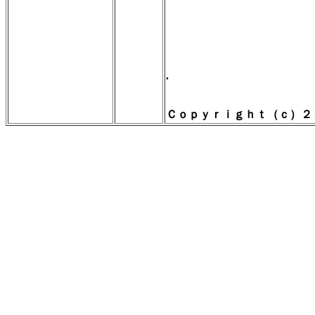
.
Ｃｏｐｙｒｉｇｈｔ（ｃ）２