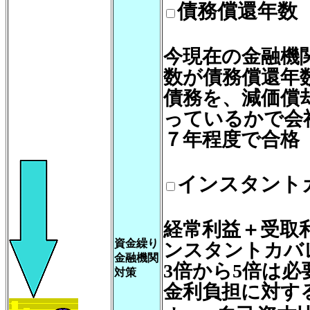
債務償還年数
今現在の金融機
数が債務償還年
債務を、減価償
っているかで会
７年程度で合格
インスタント
経常利益＋受取
資金繰り
ンスタントカバ
金融機関
3倍から5倍は必
対策
金利負担に対す