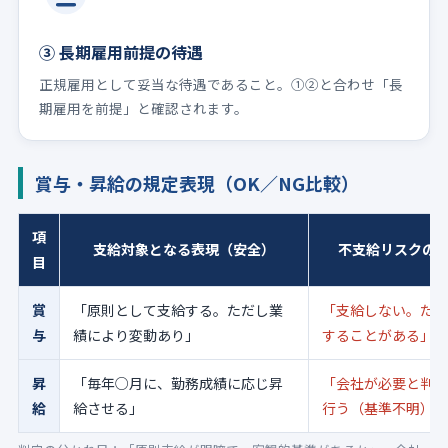
③ 長期雇用前提の待遇
正規雇用として妥当な待遇であること。①②と合わせ「長
期雇用を前提」と確認されます。
賞与・昇給の規定表現（OK／NG比較）
項
支給対象となる表現（安全）
不支給リスクの
目
賞
「原則として支給する。ただし業
「支給しない。ただ
与
績により変動あり」
することがある」
昇
「毎年○月に、勤務成績に応じ昇
「会社が必要と判断
給
給させる」
行う（基準不明）」