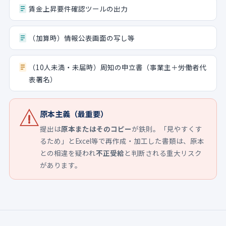
賃金上昇要件確認ツールの出力
（加算時）情報公表画面の写し等
（10人未満・未届時）周知の申立書（事業主＋労働者代
表署名）
原本主義（最重要）
提出は
原本またはそのコピー
が鉄則。「見やすくす
るため」とExcel等で再作成・加工した書類は、原本
との相違を疑われ
不正受給
と判断される重大リスク
があります。