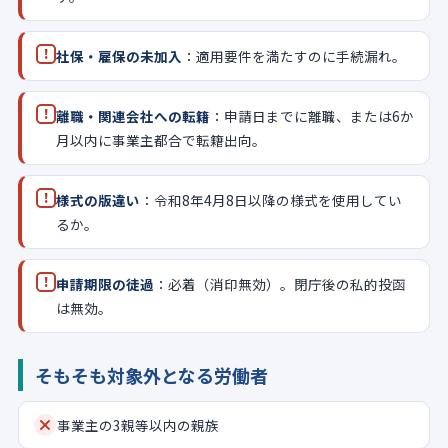
!
社保・雇保の未加入
：適用要件を満たすのに手続漏れ。
!
離職・関連会社への転籍
：申請日までに離職、または6か
月以内に事業主都合で転籍出向。
!
様式の版違い
：令和8年4月8日以降の様式を使用してい
るか。
!
申請期限の徒過
：必着（消印無効）。閉庁後の私的投函
は無効。
そもそも対象外となる労働者
事業主の3親等以内の親族