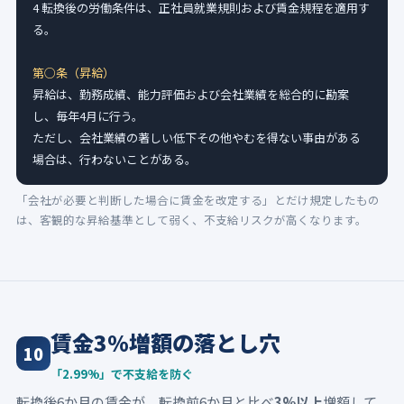
4 転換後の労働条件は、正社員就業規則および賃金規程を適用す
る。

第○条（昇給）
昇給は、勤務成績、能力評価および会社業績を総合的に勘案
し、毎年4月に行う。

ただし、会社業績の著しい低下その他やむを得ない事由がある
場合は、行わないことがある。
「会社が必要と判断した場合に賃金を改定する」とだけ規定したもの
は、客観的な昇給基準として弱く、不支給リスクが高くなります。
賃金3%増額の落とし穴
10
「2.99%」で不支給を防ぐ
転換後6か月の賃金が、転換前6か月と比べ
3%以上
増額して