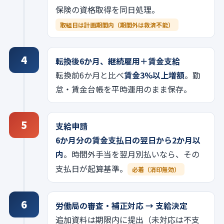
保険の資格取得を同日処理。
取組日は計画期間内（期間外は救済不能）
4
転換後6か月、継続雇用＋賃金支給
転換前6か月と比べ
賃金3%以上増額
。勤
怠・賃金台帳を平時運用のまま保存。
5
支給申請
6か月分の賃金支払日の翌日から2か月以
内
。時間外手当を翌月別払いなら、その
支払日が起算基準。
必着（消印無効）
6
労働局の審査・補正対応 → 支給決定
追加資料は期限内に提出（未対応は不支