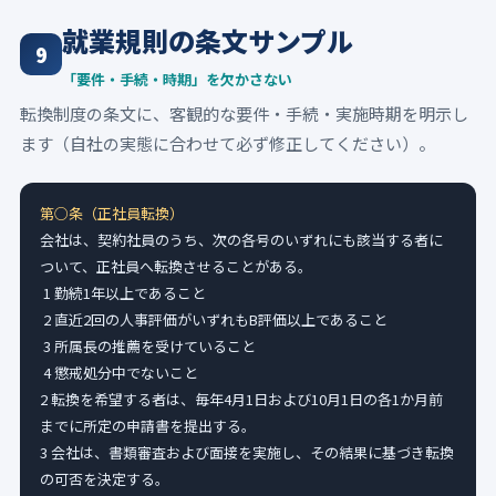
就業規則の条文サンプル
9
「要件・手続・時期」を欠かさない
転換制度の条文に、客観的な要件・手続・実施時期を明示し
ます（自社の実態に合わせて必ず修正してください）。
第○条（正社員転換）
会社は、契約社員のうち、次の各号のいずれにも該当する者に
ついて、正社員へ転換させることがある。

 1 勤続1年以上であること

 2 直近2回の人事評価がいずれもB評価以上であること

 3 所属長の推薦を受けていること

 4 懲戒処分中でないこと

2 転換を希望する者は、毎年4月1日および10月1日の各1か月前
までに所定の申請書を提出する。

3 会社は、書類審査および面接を実施し、その結果に基づき転換
の可否を決定する。
