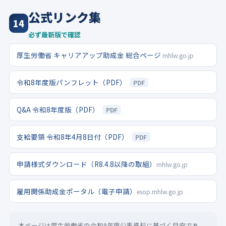
公式リンク集
14
必ず最新版で確認
厚生労働省 キャリアアップ助成金 総合ページ
mhlw.go.jp
令和8年度版パンフレット（PDF）
PDF
Q&A 令和8年度版（PDF）
PDF
支給要領 令和8年4月8日付（PDF）
PDF
申請様式ダウンロード（R8.4.8以降の取組）
mhlw.go.jp
雇用関係助成金ポータル（電子申請）
esop.mhlw.go.jp
本ページは厚生労働省の令和8年度公表資料に基づく目安であ