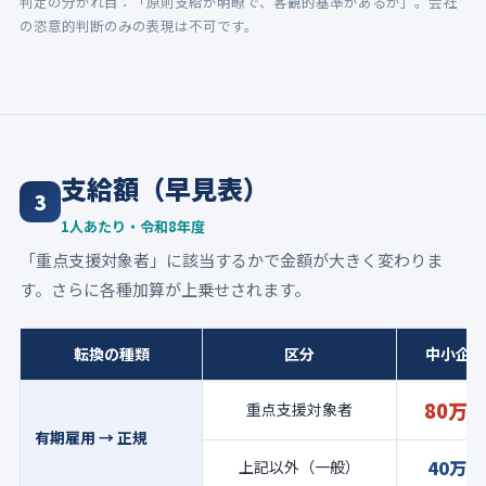
判定の分かれ目：「原則支給が明瞭で、客観的基準があるか」。会社
の恣意的判断のみの表現は不可です。
支給額（早見表）
3
1人あたり・令和8年度
「重点支援対象者」に該当するかで金額が大きく変わりま
す。さらに各種加算が上乗せされます。
転換の種類
区分
中小企業
80万
重点支援対象者
有期雇用 → 正規
40万円
上記以外（一般）