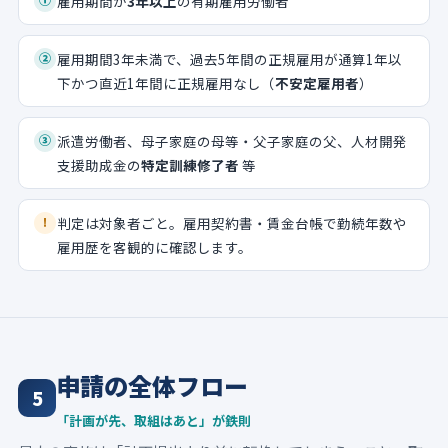
雇用期間が
3年以上
の有期雇用労働者
②
雇用期間3年未満で、過去5年間の正規雇用が通算1年以
下かつ直近1年間に正規雇用なし（
不安定雇用者
）
③
派遣労働者、母子家庭の母等・父子家庭の父、人材開発
支援助成金の
特定訓練修了者
等
判定は対象者ごと。雇用契約書・賃金台帳で勤続年数や
!
雇用歴を客観的に確認します。
申請の全体フロー
5
「計画が先、取組はあと」が鉄則