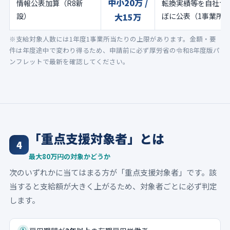
中小20万 /
情報公表加算（R8新
転換実績等を自社サ
設）
大15万
ぼに公表（1事業所1
※支給対象人数には1年度1事業所当たりの上限があります。金額・要
件は年度途中で変わり得るため、申請前に必ず厚労省の令和8年度版パ
ンフレットで最新を確認してください。
「重点支援対象者」とは
4
最大80万円の対象かどうか
次のいずれかに当てはまる方が「重点支援対象者」です。該
当すると支給額が大きく上がるため、対象者ごとに必ず判定
します。
①