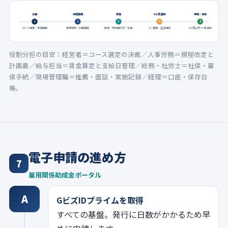
企画
規程整備
実施
6か月運用
申請・保存
1
2
3
4
5
コース選定・意見聴取
就業規則・計画提出
転換・契約再交付・社保
3%増額・証憑保存
2か月以内→5年保存
役割分担の目安：経営者＝コース選定の決裁／人事労務＝規程改定と
計画書／給与担当＝賃金算定と支給日管理／総務・社労士＝社保・雇
保手続／現場管理職＝推薦・面談・実施記録／経理＝口座・保存台
帳。
電子申請の進め方
7
雇用関係助成金ポータル
A
GビズIDプライムを取得
すべての基盤。発行に日数がかかるため早