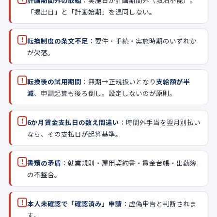
「提出日」と「計画始期」を混同しない。
!
転換制度の条文不足
：要件・手続・実施時期のいずれか
が欠落。
!
転換後の試用期間
：無期→正規扱いとなり
支給額が半
減
、申請起算も後ろ倒し。設定しないのが原則。
!
6か月賃金支払日の数え間違い
：時間外手当を翌月別払い
なら、その支払日が起算基準。
!
書類の矛盾
：就業規則・雇用契約書・賃金台帳・出勤簿
の不整合。
!
本人未確認で「確認済み」申請
：虚偽申告と判断されま
す。